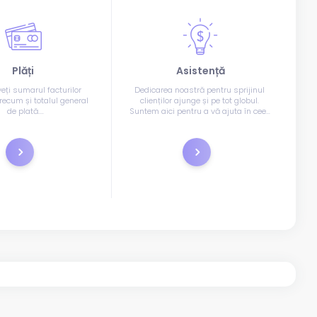
Plăți
Asistență
eți sumarul facturilor 
Dedicarea noastră pentru sprijinul 
recum și totalul general 
clienților ajunge și pe tot globul. 
de plată.
Suntem aici pentru a vă ajuta în ceea 
odalitatea de plată și 
ce privește găzduirea în orice mod 
ăsați butonul.
posibil și puteți să ne contactați prin 
telefon, prin e-mail sau prin chat live.
Plătește acum
Tichete de suport