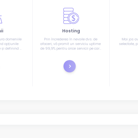
ii
Hosting
ura domeniile 
Prin încrederea în nevoile dvs. de 
Mai jos av
d opțiunile 
afaceri, vă promit un serviciu uptime 
selectate, p
și definind 
de 99,9% pentru orice servicii pe care 
 fi folosite.
le furnizăm, în afara oricărei 
Alegeți m
activități de întreținere standard pe 
ap
care o putem furniza.
istrare
Comandă