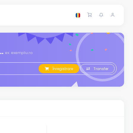
.
ex. exemplu.ro
Înregistrare
Transfer