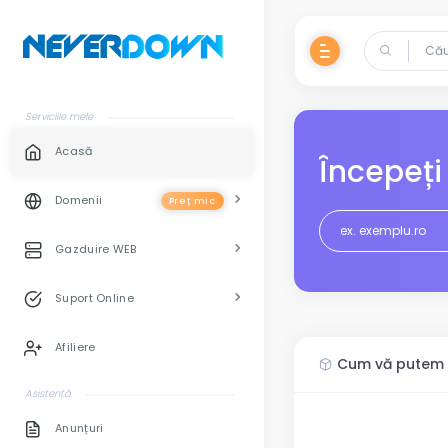
Serviciile mele
Acasă
Începeți
Domenii
Preț mic
Gazduire WEB
Suport Online
Afiliere
Cum vă putem a
Asistență
Anunțuri