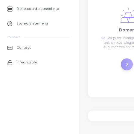
Biblioteca de cunoștințe
Starea sistemelor
Domen
Contact
Mai jos puteți config
web din coș, alegân
suplimentare dorite 
Contact
nameserverele ce vor
Înregistrare
Înreg