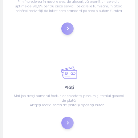
Prin încrederea în nevoile dvs. de afaceri, vă promit un serviciu 
uptime de 99,9% pentru orice servicii pe care le furnizăm, în afara 
oricărei activități de întreținere standard pe care o putem furniza.
Comandă
Plăți
Mai jos aveți sumarul facturilor selectate, precum și totalul general 
de plată.
Alegeți modalitatea de plată și apăsați butonul.
Plătește acum