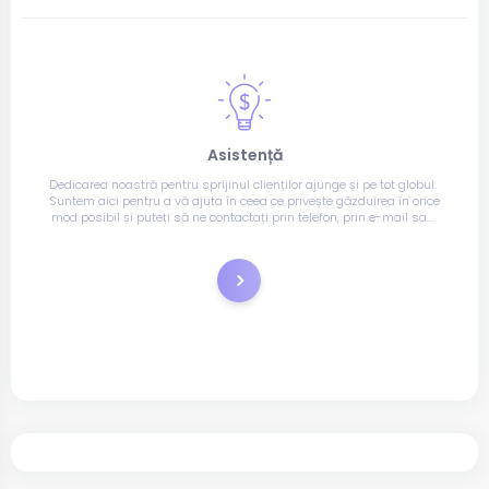
Asistență
Dedicarea noastră pentru sprijinul clienților ajunge și pe tot globul. 
Suntem aici pentru a vă ajuta în ceea ce privește găzduirea în orice 
mod posibil și puteți să ne contactați prin telefon, prin e-mail sau 
prin chat live.
Tichete de suport