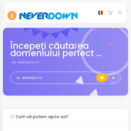
Începeți căutarea
domeniului perfect ...
ex. exemplu.ro
Cum vă putem ajuta azi?