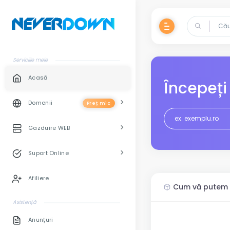
Serviciile mele
Acasă
Începeți
Domenii
Preț mic
Gazduire WEB
Suport Online
Afiliere
Cum vă putem a
Asistență
Anunțuri