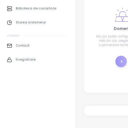
Biblioteca de cunoștințe
Starea sistemelor
Domen
Contact
Mai jos puteți config
web din coș, alegân
suplimentare dorite 
Contact
nameserverele ce vor
Înregistrare
Înreg