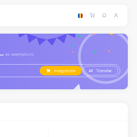
.
ex. exemplu.ro
Înregistrare
Transfer