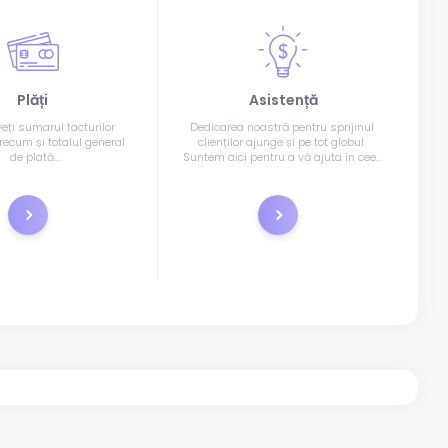
Plăți
Asistență
eți sumarul facturilor 
Dedicarea noastră pentru sprijinul 
recum și totalul general 
clienților ajunge și pe tot globul. 
de plată.
Suntem aici pentru a vă ajuta în ceea 
odalitatea de plată și 
ce privește găzduirea în orice mod 
ăsați butonul.
posibil și puteți să ne contactați prin 
telefon, prin e-mail sau prin chat live.
Plătește acum
Tichete de suport