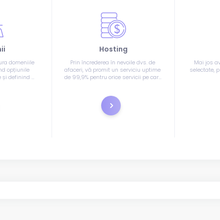
ii
Hosting
ura domeniile 
Prin încrederea în nevoile dvs. de 
Mai jos av
d opțiunile 
afaceri, vă promit un serviciu uptime 
selectate, p
și definind 
de 99,9% pentru orice servicii pe care 
 fi folosite.
le furnizăm, în afara oricărei 
Alegeți m
activități de întreținere standard pe 
ap
care o putem furniza.
istrare
Comandă