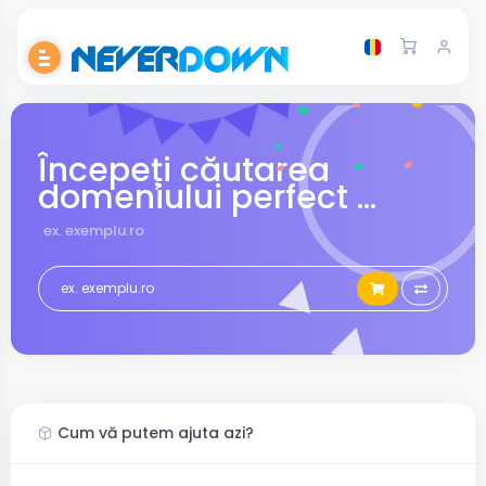
Începeți căutarea
domeniului perfect ...
ex. exemplu.ro
Cum vă putem ajuta azi?