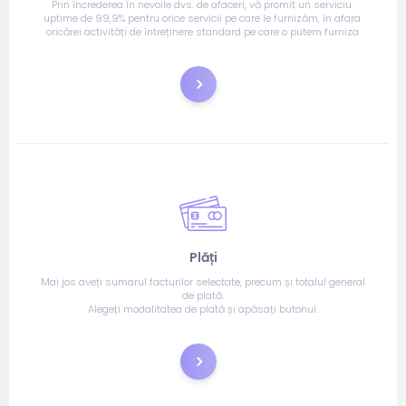
Prin încrederea în nevoile dvs. de afaceri, vă promit un serviciu 
uptime de 99,9% pentru orice servicii pe care le furnizăm, în afara 
oricărei activități de întreținere standard pe care o putem furniza.
Comandă
Plăți
Mai jos aveți sumarul facturilor selectate, precum și totalul general 
de plată.
Alegeți modalitatea de plată și apăsați butonul.
Plătește acum