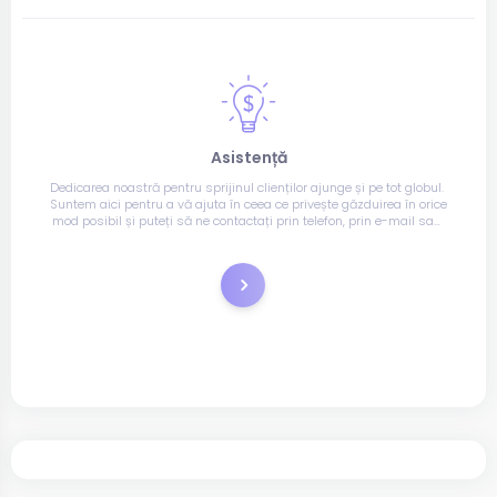
Asistență
Dedicarea noastră pentru sprijinul clienților ajunge și pe tot globul. 
Suntem aici pentru a vă ajuta în ceea ce privește găzduirea în orice 
mod posibil și puteți să ne contactați prin telefon, prin e-mail sau 
prin chat live.
Tichete de suport